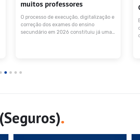
muitos professores
i
s
O processo de execução, digitalização e
correção dos exames do ensino
N
secundário em 2026 constituiu já uma
e
longa metragem dramática, com
s
consequências muito negativas para
p
um número significativo de professores
r
num mês de agosto de má memória.
a
s
c
.
(Seguros)