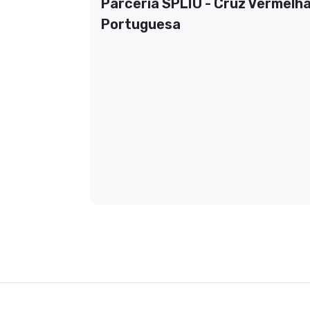
 Lisboa
Parceria SPLIU - Cruz Vermelh
Portuguesa
Anos, a