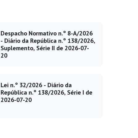
Despacho Normativo n.º 8-A/2026
Despac
- Diário da República n.º 138/2026,
Suplemento, Série II de 2026-07-
8-B/202
20
Repúbli
Supleme
2026-0
Lei n.º 32/2026 - Diário da
Prevê e re
República n.º 138/2026, Série I de
época ext
2026-07-20
finais nac
secundári
2026 e es
calendári