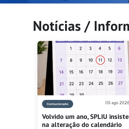
Notícias / Info
08 ago 2026
05 ago 202
Comunicado
Volvido um ano, SPLIU insiste
ão
na alteração do calendário