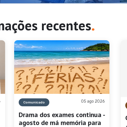
.
rmações recentes
6
05 ago 2026
Comunicado
Drama dos exames continua -
M
agosto de má memória para
e