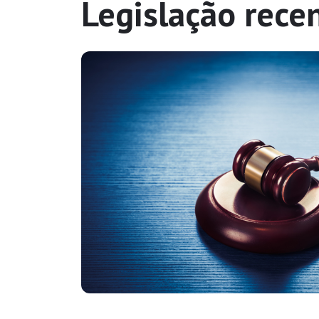
Legislação rece
ário
e
 de
es
ndo a Lei
ivo.