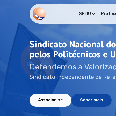
Em destaque
Saltar para o conteúdo principal da página
SPLIU
Protoc
Sindicato Nacional do
pelos Politécnicos e 
Defendemos a Valorizaç
Sindicato Independente de Refe
Associar-se
Saber mais