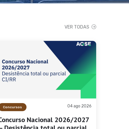
VER TODAS
03 ago 2026
Comunicado
Comunicado
04 ago 2026
Concursos
ECI desrespeitou processo
Revisão 
Concurso Nacional 2026/2027
 prazo negocial. SPLIU não
Autonomi
– Desistência total ou parcial