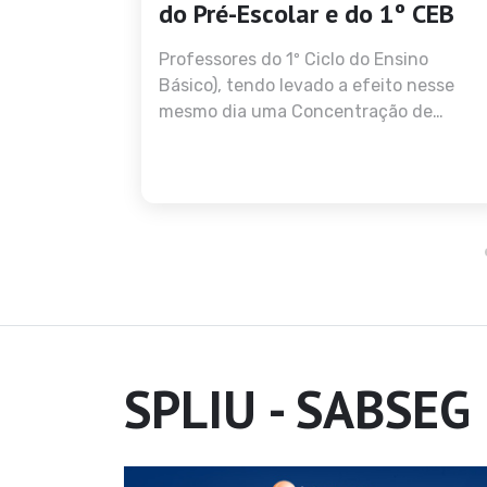
em
do Pré-Escolar e do 1º CEB
ocação
Professores do 1º Ciclo do Ensino
Básico), tendo levado a efeito nesse
mesmo dia uma Concentração de
cação da
docentes destes níveis de ensino,
o, foi
todos, todos, todos em Greve, sem
 que tenha
recurso a justificação de faltas ao
obre os
serviço pela "Lei Sindical", em frente à
e de
Presidência da República, onde
to de
entregou um documento sobre o
r
assunto, tendo mais tarde reunido com
o Assessor do mais Alto Magistrado da
Nação para a área da Educação.
SPLIU - SABSEG 