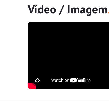
Vídeo / Imagem
ocação
/2026
s mantem-
dades do