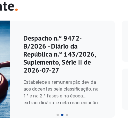
.
nte
Despacho n.º 9472-
B/2026 - Diário da
República n.º 143/2026,
Suplemento, Série II de
2026-07-27
Estabelece a remuneração devida
aos docentes pela classificação, na
1.ª e na 2.ª fases e na época
extraordinária, e pela reapreciação,
por item ou prova, dos exames finais
nacionais do ensino secundário no
ano letivo de 2025/2026.